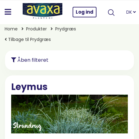
Log ind
DK
Home
Produkter
Prydgræs
Tilbage til Prydgræs
Åben filteret
Leymus