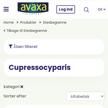
Log ind
DK
Home
Produkter
Stedsegrønne
Tilbage til Stedsegrønne
Åben filteret
Cupressocyparis
kategori
Sorter efter