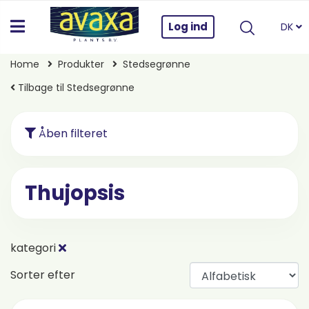
Log ind
DK
Home
Produkter
Stedsegrønne
Tilbage til Stedsegrønne
Åben filteret
Thujopsis
kategori
Sorter efter