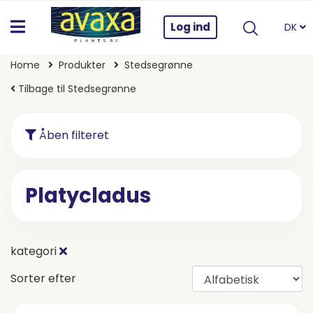
Log ind
DK
Home
Produkter
Stedsegrønne
Tilbage til Stedsegrønne
Åben filteret
Platycladus
kategori
Sorter efter