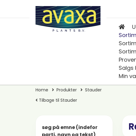
U
Sortim
Sortim
Sortim
Prove
Salgs
Min va
Home
Produkter
Stauder
Tilbage til Stauder
R
søg på emne (indefor
parti, navn og tekst)