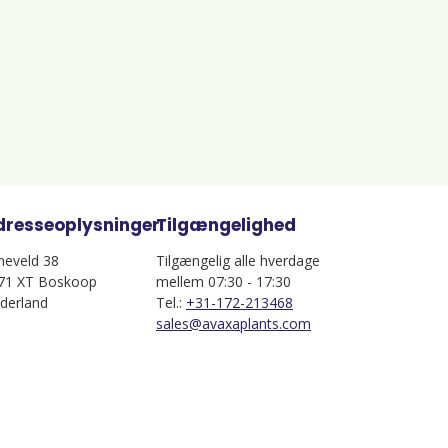
dresseoplysninger
Tilgængelighed
jneveld 38
Tilgængelig alle hverdage
71 XT Boskoop
mellem 07:30 - 17:30
derland
Tel.:
+31-172-213468
sales@avaxaplants.com