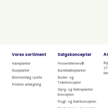
A
Vores sortiment
Salgskoncepter
Ri
Haveplanter
ProvenWinners®
27
Stueplanter
Bunddakkeplanter
Ne
Blomsterløg i potte
Buske- og
Trærkoncepter
Prisliste anlægning
Slyng- og Klatreplanter
koncepten
Frugt- og Bærkoncepten