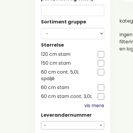
kateg
Sortiment gruppe
Ingen
filter
Størrelse
en lo
120 cm stam
150 cm stam
60 cm cont. 5,0L
spaljé
60 cm stam
60 cm stam cont. 3,0L
vis mere
Leverandørnummer
-