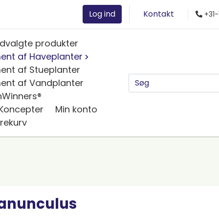
Log ind
Kontakt
+31-
dvalgte produkter
ent af Haveplanter
ent af Stueplanter
ent af Vandplanter
nWinners®
 Koncepter
Min konto
rekurv
anunculus