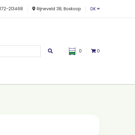
172-213468
Rijneveld 38, Boskoop
DK
0
0