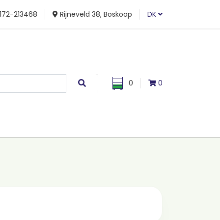
172-213468
Rijneveld 38, Boskoop
DK
0
0