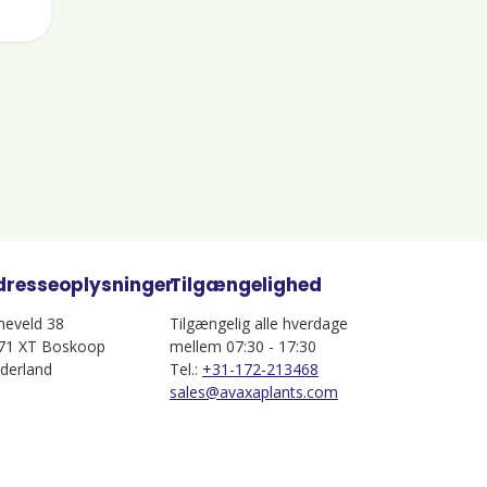
dresseoplysninger
Tilgængelighed
jneveld 38
Tilgængelig alle hverdage
71 XT Boskoop
mellem 07:30 - 17:30
derland
Tel.:
+31-172-213468
sales@avaxaplants.com