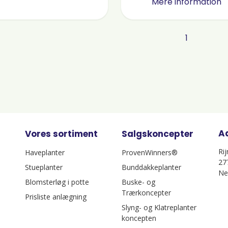
Mere information
1
A
Vores sortiment
Salgskoncepter
Ri
Haveplanter
ProvenWinners®
27
Stueplanter
Bunddakkeplanter
Ne
Blomsterløg i potte
Buske- og
Trærkoncepter
Prisliste anlægning
Slyng- og Klatreplanter
koncepten