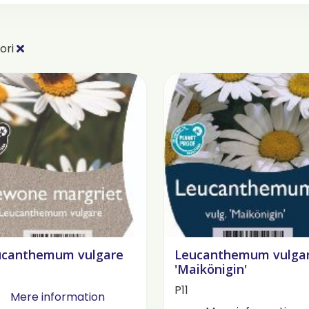
ori
ucanthemum vulgare
Leucanthemum vulga
'Maikönigin'
P11
Mere information