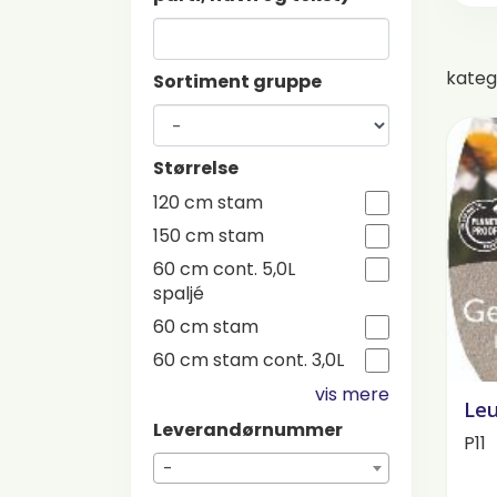
kateg
Sortiment gruppe
Størrelse
120 cm stam
150 cm stam
60 cm cont. 5,0L
spaljé
60 cm stam
60 cm stam cont. 3,0L
vis mere
Le
Leverandørnummer
P11
-