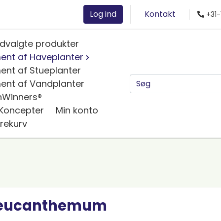
Log ind
Kontakt
+31-
dvalgte produkter
ent af Haveplanter
ent af Stueplanter
ent af Vandplanter
nWinners®
 Koncepter
Min konto
rekurv
eucanthemum