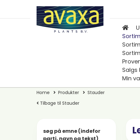
U
Sortim
Sortim
Sortim
Prove
Salgs
Min va
Home
Produkter
Stauder
Tilbage til Stauder
L
søg på emne (indefor
parti, navn og tekst)