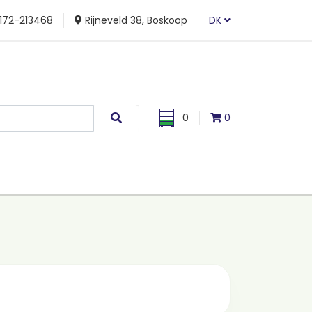
172-213468
Rijneveld 38, Boskoop
DK
0
0