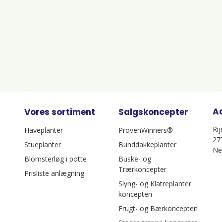
A
Vores sortiment
Salgskoncepter
Ri
Haveplanter
ProvenWinners®
27
Stueplanter
Bunddakkeplanter
Ne
Blomsterløg i potte
Buske- og
Trærkoncepter
Prisliste anlægning
Slyng- og Klatreplanter
koncepten
Frugt- og Bærkoncepten