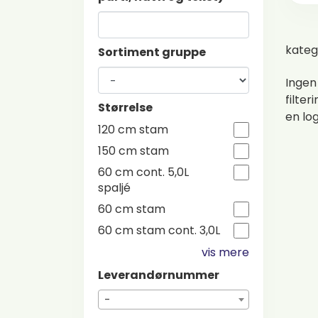
kateg
Sortiment gruppe
Ingen
filter
Størrelse
en lo
120 cm stam
150 cm stam
60 cm cont. 5,0L
spaljé
60 cm stam
60 cm stam cont. 3,0L
vis mere
Leverandørnummer
-