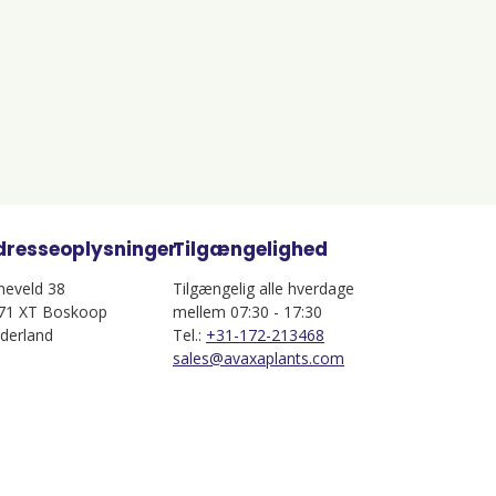
dresseoplysninger
Tilgængelighed
jneveld 38
Tilgængelig alle hverdage
71 XT Boskoop
mellem 07:30 - 17:30
derland
Tel.:
+31-172-213468
sales@avaxaplants.com