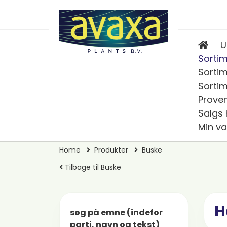
U
Sortim
Sortim
Sortim
Prove
Salgs
Min va
Home
Produkter
Buske
Tilbage til Buske
H
søg på emne (indefor
parti, navn og tekst)