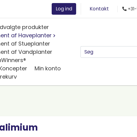
Log ind
Kontakt
+31-
dvalgte produkter
ent af Haveplanter
ent af Stueplanter
ent af Vandplanter
nWinners®
 Koncepter
Min konto
rekurv
alimium