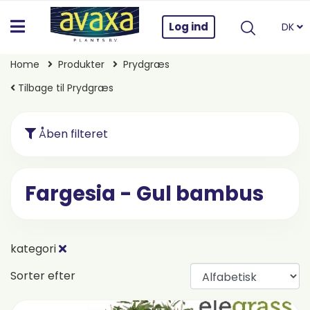
Log ind
DK
Home
Produkter
Prydgræs
Tilbage til Prydgræs
Åben filteret
Fargesia - Gul bambus
kategori
Sorter efter