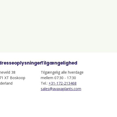
dresseoplysninger
Tilgængelighed
jneveld 38
Tilgængelig alle hverdage
71 XT Boskoop
mellem 07:30 - 17:30
derland
Tel.:
+31-172-213468
sales@avaxaplants.com