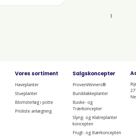
1
A
Vores sortiment
Salgskoncepter
Ri
Haveplanter
ProvenWinners®
27
Stueplanter
Bunddakkeplanter
Ne
Blomsterløg i potte
Buske- og
Trærkoncepter
Prisliste anlægning
Slyng- og Klatreplanter
koncepten
Frugt- og Bærkoncepten