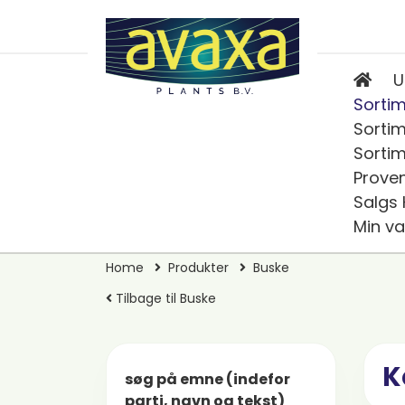
U
Sortim
Sortim
Sortim
Prove
Salgs
Min va
Home
Produkter
Buske
Tilbage til Buske
K
søg på emne (indefor
parti, navn og tekst)