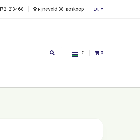
172-213468
Rijneveld 38, Boskoop
DK
0
0