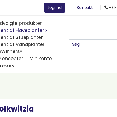
Log ind
Kontakt
+31-
dvalgte produkter
ent af Haveplanter
ent af Stueplanter
ent af Vandplanter
nWinners®
 Koncepter
Min konto
rekurv
olkwitzia