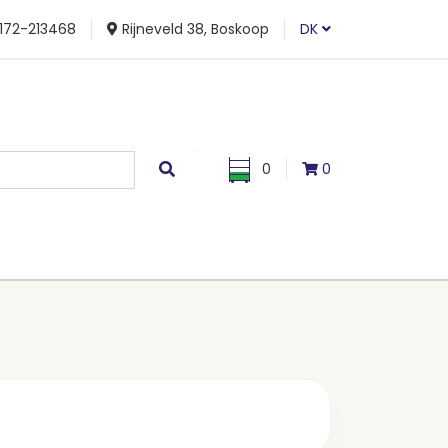
172-213468
Rijneveld 38, Boskoop
DK
0
0