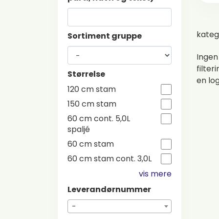
kateg
Sortiment gruppe
Ingen
filter
Størrelse
en lo
120 cm stam
150 cm stam
60 cm cont. 5,0L
spaljé
60 cm stam
60 cm stam cont. 3,0L
vis mere
Leverandørnummer
-