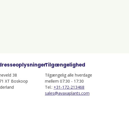
dresseoplysninger
Tilgængelighed
jneveld 38
Tilgængelig alle hverdage
71 XT Boskoop
mellem 07:30 - 17:30
derland
Tel.:
+31-172-213468
sales@avaxaplants.com