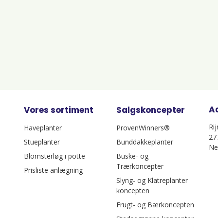
A
Vores sortiment
Salgskoncepter
Ri
Haveplanter
ProvenWinners®
27
Stueplanter
Bunddakkeplanter
Ne
Blomsterløg i potte
Buske- og
Trærkoncepter
Prisliste anlægning
Slyng- og Klatreplanter
koncepten
Frugt- og Bærkoncepten