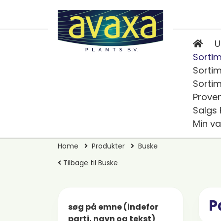
U
Sortim
Sortim
Sortim
Prove
Salgs
Min va
Home
Produkter
Buske
Tilbage til Buske
P
søg på emne (indefor
parti, navn og tekst)