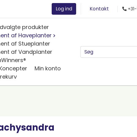
Log ind
Kontakt
+31-
dvalgte produkter
ent af Haveplanter
ent af Stueplanter
ent af Vandplanter
nWinners®
 Koncepter
Min konto
rekurv
achysandra