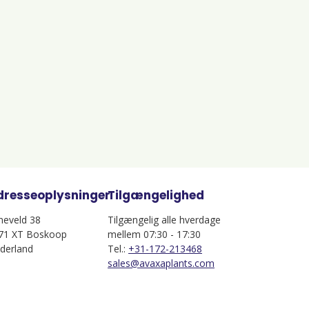
dresseoplysninger
Tilgængelighed
jneveld 38
Tilgængelig alle hverdage
71 XT Boskoop
mellem 07:30 - 17:30
derland
Tel.:
+31-172-213468
sales@avaxaplants.com