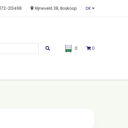
172-213468
Rijneveld 38, Boskoop
DK
0
0