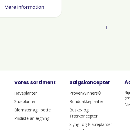
Mere information
1
A
Vores sortiment
Salgskoncepter
Ri
Haveplanter
ProvenWinners®
27
Stueplanter
Bunddakkeplanter
Ne
Blomsterløg i potte
Buske- og
Trærkoncepter
Prisliste anlægning
Slyng- og Klatreplanter