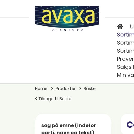
U
Sortim
Sortim
Sortim
Prove
Salgs
Min va
Home
Produkter
Buske
Tilbage til Buske
C
søg på emne (indefor
parti, navn og tekst)