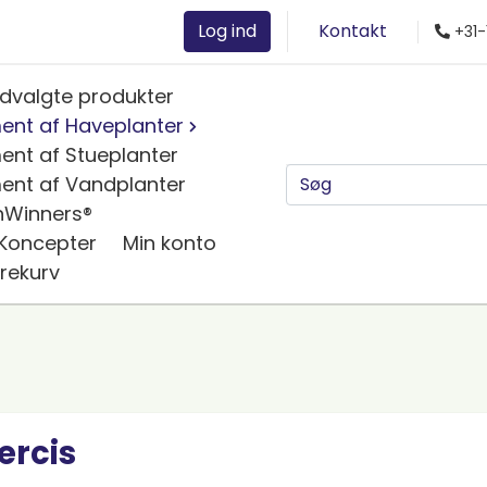
Log ind
Kontakt
+31-
dvalgte produkter
ent af Haveplanter
ent af Stueplanter
ent af Vandplanter
nWinners®
 Koncepter
Min konto
rekurv
ercis