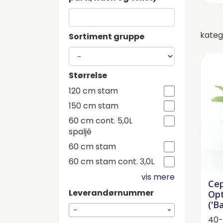
kateg
Sortiment gruppe
Størrelse
120 cm stam
150 cm stam
60 cm cont. 5,0L
spaljé
60 cm stam
60 cm stam cont. 3,0L
vis mere
Cep
Leverandørnummer
Opt
('B
-
40-