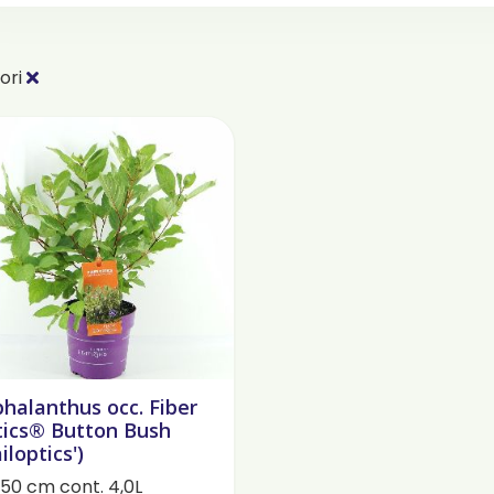
ori
halanthus occ. Fiber
ics® Button Bush
ailoptics')
50 cm cont. 4,0L