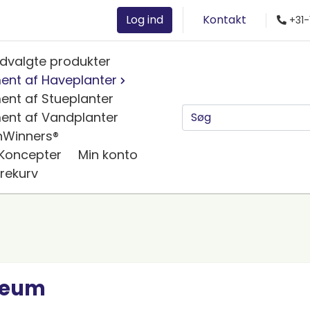
Log ind
Kontakt
+31-
dvalgte produkter
ent af Haveplanter
ent af Stueplanter
ent af Vandplanter
nWinners®
 Koncepter
Min konto
rekurv
eum