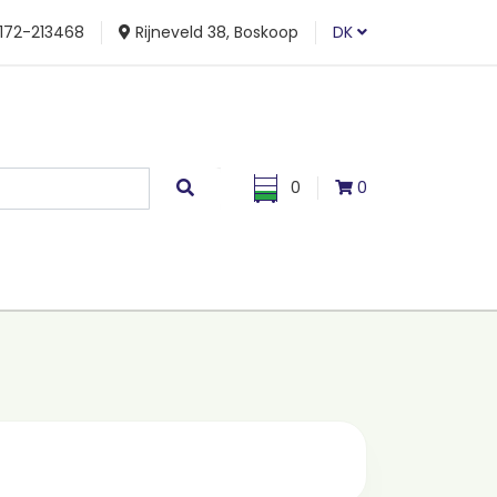
172-213468
Rijneveld 38, Boskoop
DK
0
0