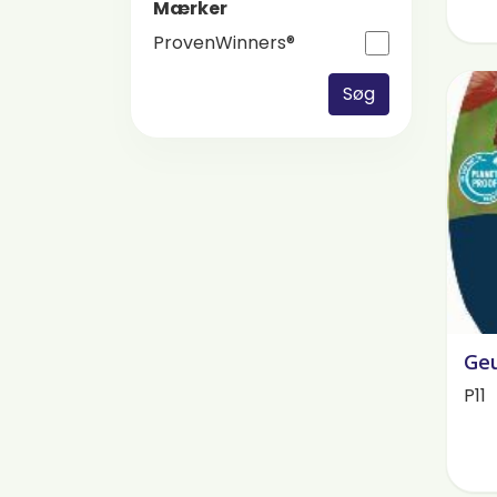
Mærker
ProvenWinners®
Søg
Geu
P11