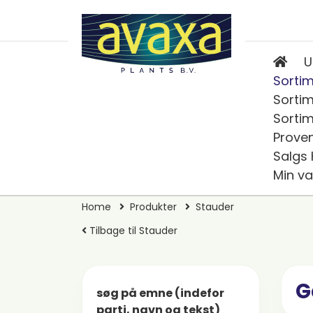
U
Sortim
Sortim
Sortim
Prove
Salgs
Min va
Home
Produkter
Stauder
Tilbage til Stauder
G
søg på emne (indefor
parti, navn og tekst)