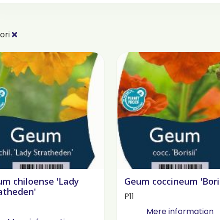
ori
m chiloense 'Lady
Geum coccineum 'Boris
atheden'
P11
Mere information