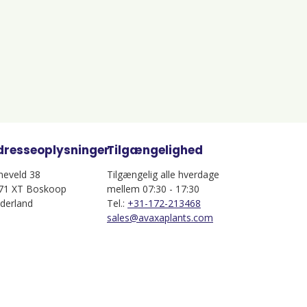
dresseoplysninger
Tilgængelighed
jneveld 38
Tilgængelig alle hverdage
71 XT Boskoop
mellem 07:30 - 17:30
derland
Tel.:
+31-172-213468
sales@avaxaplants.com