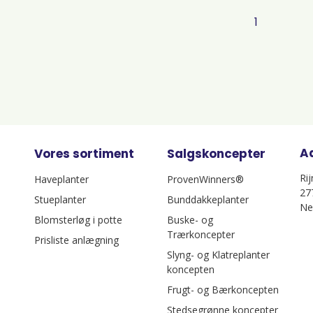
1
A
Vores sortiment
Salgskoncepter
Ri
Haveplanter
ProvenWinners®
27
Stueplanter
Bunddakkeplanter
Ne
Blomsterløg i potte
Buske- og
Trærkoncepter
Prisliste anlægning
Slyng- og Klatreplanter
koncepten
Frugt- og Bærkoncepten
Stedsegrønne koncepter