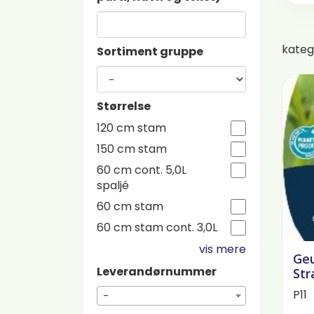
kateg
Sortiment gruppe
Størrelse
120 cm stam
150 cm stam
60 cm cont. 5,0L
spaljé
60 cm stam
60 cm stam cont. 3,0L
vis mere
Geu
Leverandørnummer
Str
P11
-