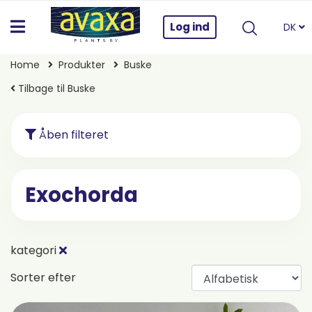
Log ind
DK
Home
Produkter
Buske
Tilbage til Buske
Åben filteret
Exochorda
kategori
Sorter efter