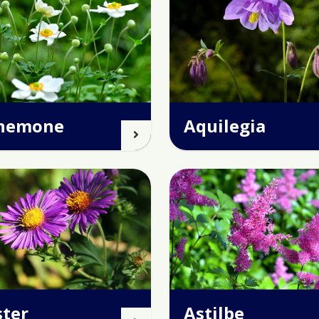
nemone
Aquilegia
ster
Astilbe