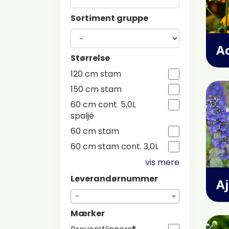
Sortiment gruppe
Ac
Størrelse
120 cm stam
150 cm stam
60 cm cont. 5,0L
spaljé
60 cm stam
60 cm stam cont. 3,0L
vis mere
Leverandørnummer
A
-
Mærker