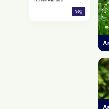
ProvenWinners®
Søg
A
A