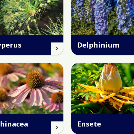
yperus
Delphinium
chinacea
Ensete