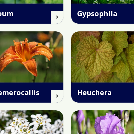
eum
Gypsophila
emerocallis
Heuchera