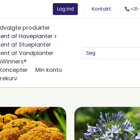
Log ind
Kontakt
+31-
dvalgte produkter
ent af Haveplanter
ent af Stueplanter
ent af Vandplanter
nWinners®
 Koncepter
Min konto
rekurv