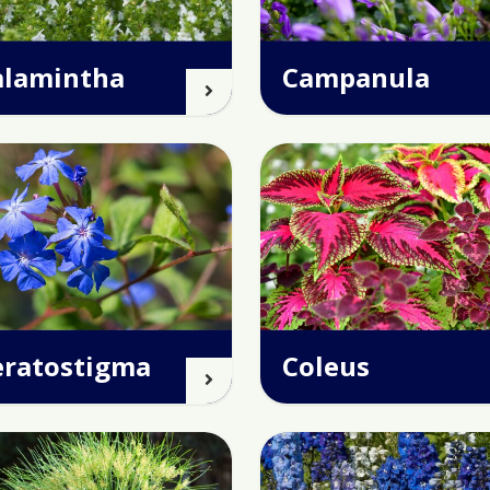
alamintha
Campanula
eratostigma
Coleus