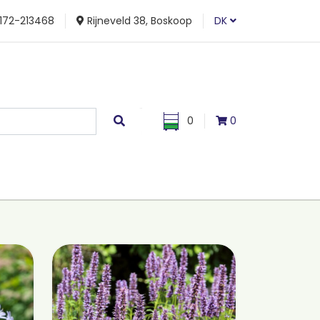
172-213468
Rijneveld 38, Boskoop
DK
0
0