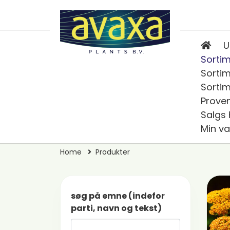
U
Sortim
Sortim
Sortim
Prove
Salgs
Min va
Home
Produkter
søg på emne (indefor
parti, navn og tekst)