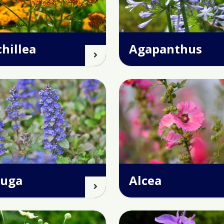
hillea
Agapanthus
juga
Alcea