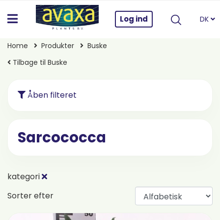
Log ind
DK
Home
Produkter
Buske
Tilbage til Buske
Åben filteret
Sarcococca
kategori
Sorter efter