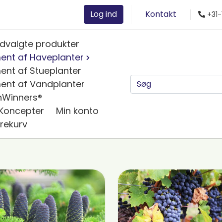
Log ind
Kontakt
+31-
dvalgte produkter
ent af Haveplanter
ent af Stueplanter
ent af Vandplanter
nWinners®
 Koncepter
Min konto
rekurv