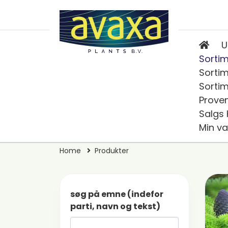
U
Sortim
Sortim
Sortim
Prove
Salgs
Min va
Home
Produkter
søg på emne (indefor
parti, navn og tekst)