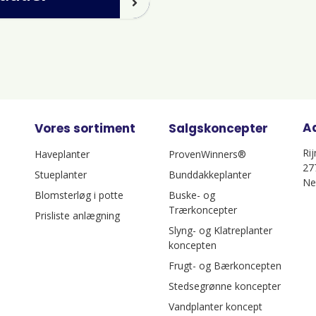
A
Vores sortiment
Salgskoncepter
Ri
Haveplanter
ProvenWinners®
27
Stueplanter
Bunddakkeplanter
Ne
Blomsterløg i potte
Buske- og
Trærkoncepter
Prisliste anlægning
Slyng- og Klatreplanter
koncepten
Frugt- og Bærkoncepten
Stedsegrønne koncepter
Vandplanter koncept