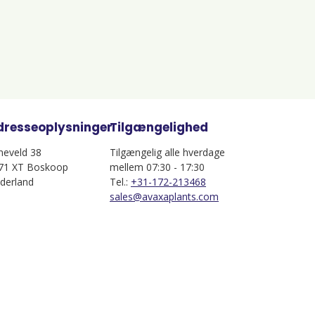
dresseoplysninger
Tilgængelighed
jneveld 38
Tilgængelig alle hverdage
71 XT Boskoop
mellem 07:30 - 17:30
derland
Tel.:
+31-172-213468
sales@avaxaplants.com