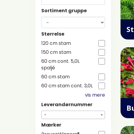
Sortiment gruppe
S
Størrelse
120 cm stam
150 cm stam
60 cm cont. 5,0L
spaljé
60 cm stam
60 cm stam cont. 3,0L
vis mere
Leverandørnummer
B
-
Mærker