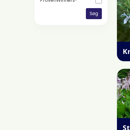
ProvenWinners®
Søg
K
S