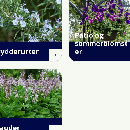
Patio og
sommerblomst
rydderurter
er
tauder