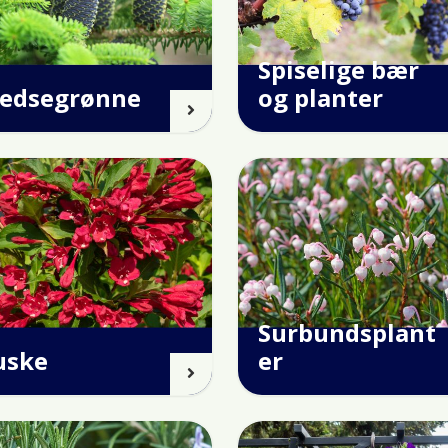
Spiselige bær
tedsegrønne
og planter
Surbundsplant
uske
er