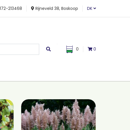
172-213468
Rijneveld 38, Boskoop
DK
0
0