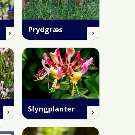
Prydgræs
Slyngplanter