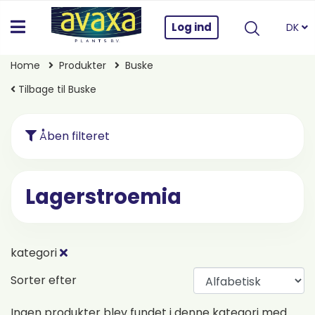
Log ind
DK
Home
Produkter
Buske
Tilbage til Buske
Åben filteret
Lagerstroemia
kategori
Sorter efter
Ingen produkter blev fundet i denne kategori med