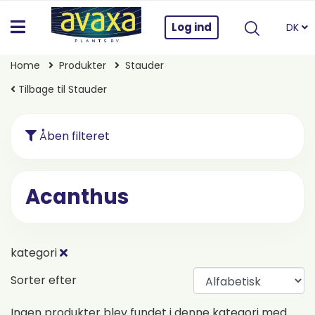
Log ind
DK
Home
Produkter
Stauder
Tilbage til Stauder
Åben filteret
Acanthus
kategori
Sorter efter
Ingen produkter blev fundet i denne kategori med