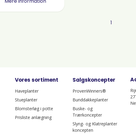
Mere information
1
A
Vores sortiment
Salgskoncepter
Ri
Haveplanter
ProvenWinners®
27
Stueplanter
Bunddakkeplanter
Ne
Blomsterløg i potte
Buske- og
Trærkoncepter
Prisliste anlægning
Slyng- og Klatreplanter
koncepten