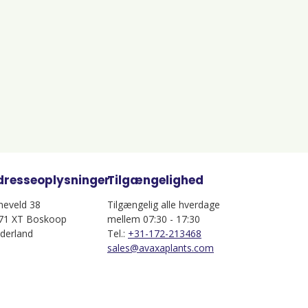
dresseoplysninger
Tilgængelighed
jneveld 38
Tilgængelig alle hverdage
71 XT Boskoop
mellem 07:30 - 17:30
derland
Tel.:
+31-172-213468
sales@avaxaplants.com