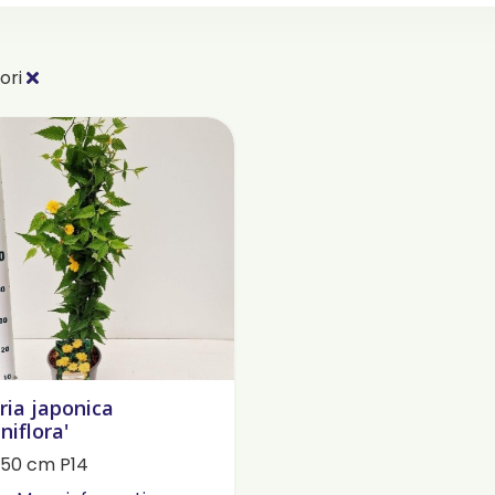
ori
ria japonica
eniflora'
50 cm P14