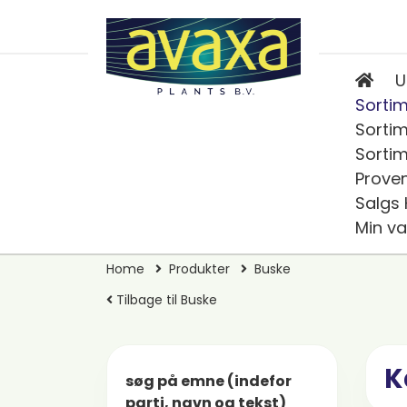
U
Sortim
Sortim
Sortim
Prove
Salgs
Min va
Home
Produkter
Buske
Tilbage til Buske
K
søg på emne (indefor
parti, navn og tekst)