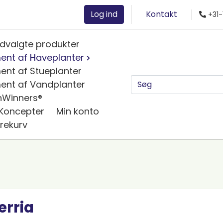
Log ind
Kontakt
+31-
dvalgte produkter
ent af Haveplanter
ent af Stueplanter
ent af Vandplanter
nWinners®
 Koncepter
Min konto
rekurv
erria