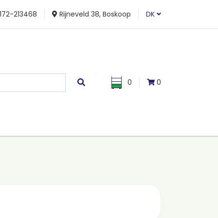
172-213468
Rijneveld 38, Boskoop
DK
0
0