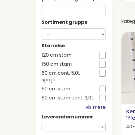
kateg
Sortiment gruppe
Størrelse
120 cm stam
150 cm stam
60 cm cont. 5,0L
spaljé
60 cm stam
60 cm stam cont. 3,0L
vis mere
Ker
Leverandørnummer
'Pl
40-
-