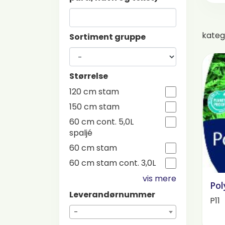
kateg
Sortiment gruppe
Størrelse
120 cm stam
150 cm stam
60 cm cont. 5,0L
spaljé
60 cm stam
60 cm stam cont. 3,0L
vis mere
Pol
Leverandørnummer
P11
-