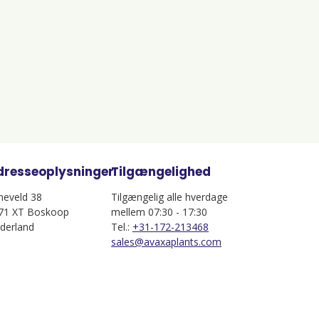
dresseoplysninger
Tilgængelighed
jneveld 38
Tilgængelig alle hverdage
71 XT Boskoop
mellem 07:30 - 17:30
derland
Tel.:
+31-172-213468
sales@avaxaplants.com