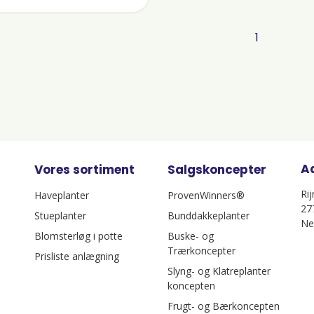
1
A
Vores sortiment
Salgskoncepter
Ri
Haveplanter
ProvenWinners®
27
Stueplanter
Bunddakkeplanter
Ne
Blomsterløg i potte
Buske- og
Trærkoncepter
Prisliste anlægning
Slyng- og Klatreplanter
koncepten
Frugt- og Bærkoncepten