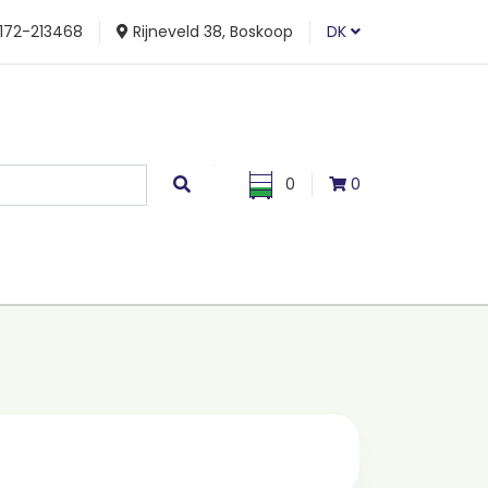
172-213468
Rijneveld 38, Boskoop
DK
0
0