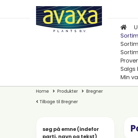
U
Sortim
Sortim
Sortim
Prove
Salgs
Min va
Home
Produkter
Bregner
Tilbage til Bregner
P
søg på emne (indefor
parti, navn og tekst)